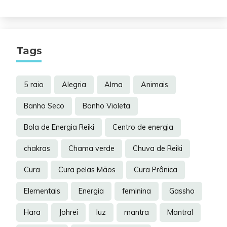
Tags
5 raio
Alegria
Alma
Animais
Banho Seco
Banho Violeta
Bola de Energia Reiki
Centro de energia
chakras
Chama verde
Chuva de Reiki
Cura
Cura pelas Mãos
Cura Prânica
Elementais
Energia
feminina
Gassho
Hara
Johrei
luz
mantra
Mantral