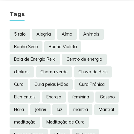
Tags
5 raio
Alegria
Alma
Animais
Banho Seco
Banho Violeta
Bola de Energia Reiki
Centro de energia
chakras
Chama verde
Chuva de Reiki
Cura
Cura pelas Mãos
Cura Prânica
Elementais
Energia
feminina
Gassho
Hara
Johrei
luz
mantra
Mantral
meditação
Meditação de Cura