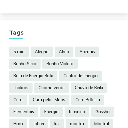
Tags
5 raio
Alegria
Alma
Animais
Banho Seco
Banho Violeta
Bola de Energia Reiki
Centro de energia
chakras
Chama verde
Chuva de Reiki
Cura
Cura pelas Mãos
Cura Prânica
Elementais
Energia
feminina
Gassho
Hara
Johrei
luz
mantra
Mantral