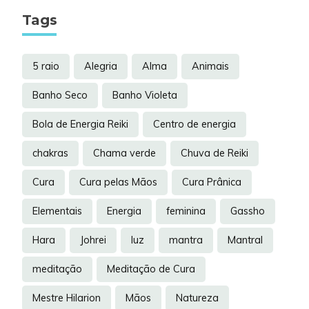
Tags
5 raio
Alegria
Alma
Animais
Banho Seco
Banho Violeta
Bola de Energia Reiki
Centro de energia
chakras
Chama verde
Chuva de Reiki
Cura
Cura pelas Mãos
Cura Prânica
Elementais
Energia
feminina
Gassho
Hara
Johrei
luz
mantra
Mantral
meditação
Meditação de Cura
Mestre Hilarion
Mãos
Natureza