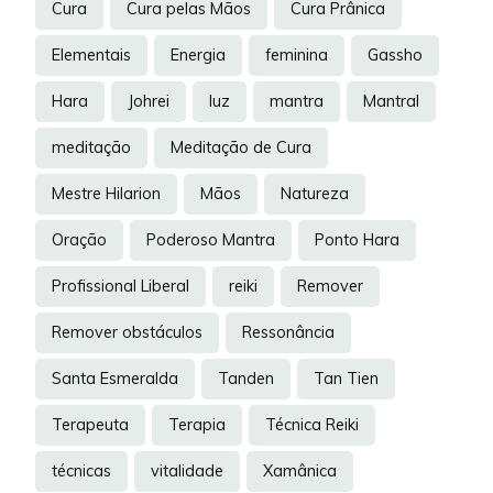
Cura
Cura pelas Mãos
Cura Prânica
Elementais
Energia
feminina
Gassho
Hara
Johrei
luz
mantra
Mantral
meditação
Meditação de Cura
Mestre Hilarion
Mãos
Natureza
Oração
Poderoso Mantra
Ponto Hara
Profissional Liberal
reiki
Remover
Remover obstáculos
Ressonância
Santa Esmeralda
Tanden
Tan Tien
Terapeuta
Terapia
Técnica Reiki
técnicas
vitalidade
Xamânica