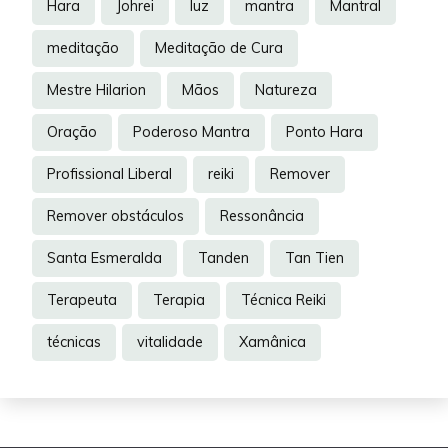
Hara
Johrei
luz
mantra
Mantral
meditação
Meditação de Cura
Mestre Hilarion
Mãos
Natureza
Oração
Poderoso Mantra
Ponto Hara
Profissional Liberal
reiki
Remover
Remover obstáculos
Ressonância
Santa Esmeralda
Tanden
Tan Tien
Terapeuta
Terapia
Técnica Reiki
técnicas
vitalidade
Xamânica