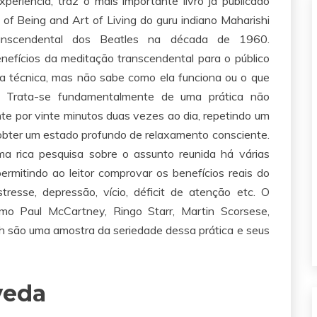
eriência, traz o mais importante livro já publicado
of Being and Art of Living do guru indiano Maharishi
ranscendental dos Beatles na década de 1960.
enefícios da meditação transcendental para o público
e a técnica, mas não sabe como ela funciona ou o que
e. Trata-se fundamentalmente de uma prática não
nte por vinte minutos duas vezes ao dia, repetindo um
obter um estado profundo de relaxamento consciente.
ma rica pesquisa sobre o assunto reunida há várias
ermitindo ao leitor comprovar os benefícios reais do
esse, depressão, vício, déficit de atenção etc. O
mo Paul McCartney, Ringo Starr, Martin Scorsese,
h são uma amostra da seriedade dessa prática e seus
veda