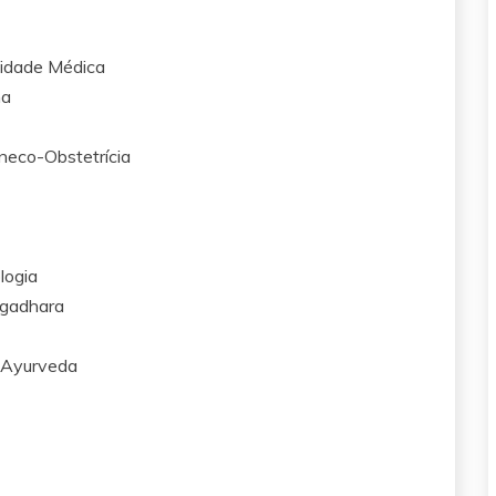
lidade Médica
na
ineco-Obstetrícia
logia
ngadhara
 Ayurveda