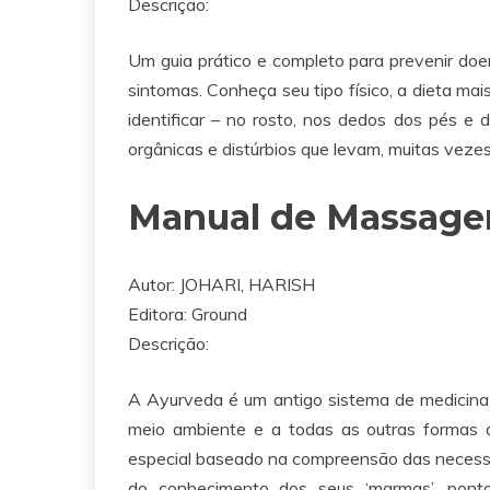
Descrição:
Um guia prático e completo para prevenir do
sintomas. Conheça seu tipo físico, a dieta m
identificar – no rosto, nos dedos dos pés e 
orgânicas e distúrbios que levam, muitas veze
Manual de Massage
Autor:
JOHARI, HARISH
Editora:
Ground
Descrição:
A Ayurveda é um antigo sistema de medicina
meio ambiente e a todas as outras formas 
especial baseado na compreensão das necessi
do conhecimento dos seus ‘marmas’, pont