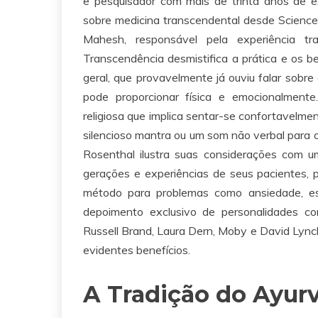
e pesquisador com mais de trinta anos de exp
sobre medicina transcendental desde Science 
Mahesh, responsável pela experiência t
Transcendência desmistifica a prática e os b
geral, que provavelmente já ouviu falar sobr
pode proporcionar física e emocionalment
religiosa que implica sentar-se confortavelme
silencioso mantra ou um som não verbal para 
Rosenthal ilustra suas considerações com u
gerações e experiências de seus pacientes, p
método para problemas como ansiedade, estr
depoimento exclusivo de personalidades co
Russell Brand, Laura Dern, Moby e David Lync
evidentes benefícios.
A Tradição do Ayur