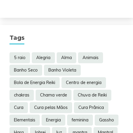
Tags
5 raio
Alegria
Alma
Animais
Banho Seco
Banho Violeta
Bola de Energia Reiki
Centro de energia
chakras
Chama verde
Chuva de Reiki
Cura
Cura pelas Mãos
Cura Prânica
Elementais
Energia
feminina
Gassho
Hara
Johrei
luz
mantra
Mantral