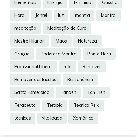
Elementais
Energia
feminina
Gassho
Hara
Johrei
luz
mantra
Mantral
meditação
Meditação de Cura
Mestre Hilarion
Mãos
Natureza
Oração
Poderoso Mantra
Ponto Hara
Profissional Liberal
reiki
Remover
Remover obstáculos
Ressonância
Santa Esmeralda
Tanden
Tan Tien
Terapeuta
Terapia
Técnica Reiki
técnicas
vitalidade
Xamânica