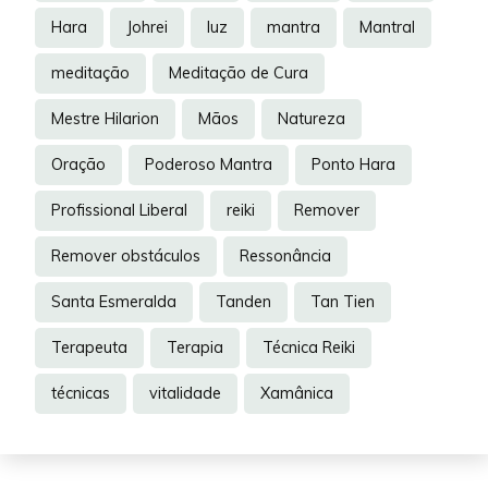
Hara
Johrei
luz
mantra
Mantral
meditação
Meditação de Cura
Mestre Hilarion
Mãos
Natureza
Oração
Poderoso Mantra
Ponto Hara
Profissional Liberal
reiki
Remover
Remover obstáculos
Ressonância
Santa Esmeralda
Tanden
Tan Tien
Terapeuta
Terapia
Técnica Reiki
técnicas
vitalidade
Xamânica