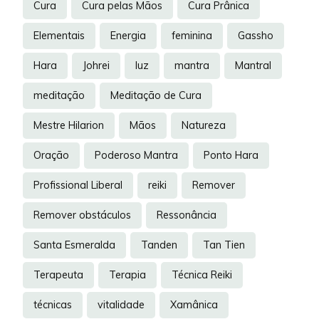
Cura
Cura pelas Mãos
Cura Prânica
Elementais
Energia
feminina
Gassho
Hara
Johrei
luz
mantra
Mantral
meditação
Meditação de Cura
Mestre Hilarion
Mãos
Natureza
Oração
Poderoso Mantra
Ponto Hara
Profissional Liberal
reiki
Remover
Remover obstáculos
Ressonância
Santa Esmeralda
Tanden
Tan Tien
Terapeuta
Terapia
Técnica Reiki
técnicas
vitalidade
Xamânica