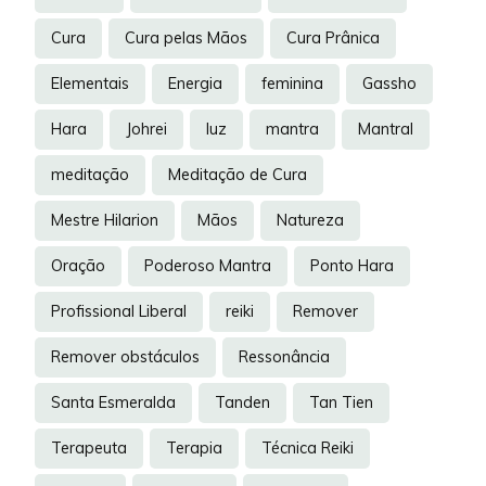
Cura
Cura pelas Mãos
Cura Prânica
Elementais
Energia
feminina
Gassho
Hara
Johrei
luz
mantra
Mantral
meditação
Meditação de Cura
Mestre Hilarion
Mãos
Natureza
Oração
Poderoso Mantra
Ponto Hara
Profissional Liberal
reiki
Remover
Remover obstáculos
Ressonância
Santa Esmeralda
Tanden
Tan Tien
Terapeuta
Terapia
Técnica Reiki