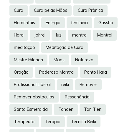
Cura
Cura pelas Mãos
Cura Prânica
Elementais
Energia
feminina
Gassho
Hara
Johrei
luz
mantra
Mantral
meditação
Meditação de Cura
Mestre Hilarion
Mãos
Natureza
Oração
Poderoso Mantra
Ponto Hara
Profissional Liberal
reiki
Remover
Remover obstáculos
Ressonância
Santa Esmeralda
Tanden
Tan Tien
Terapeuta
Terapia
Técnica Reiki